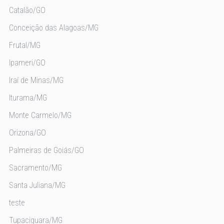
Catalão/GO
Conceição das Alagoas/MG
Frutal/MG
Ipameri/GO
Iraí de Minas/MG
Iturama/MG
Monte Carmelo/MG
Orizona/GO
Palmeiras de Goiás/GO
Sacramento/MG
Santa Juliana/MG
teste
Tupaciguara/MG