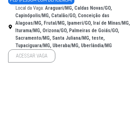
PCD (PESSOA COM DEFICIÊNCIA)
Local da Vaga:
Araguari/MG
,
Caldas Novas/GO
,
Capinópolis/MG
,
Catalão/GO
,
Conceição das
Alagoas/MG
,
Frutal/MG
,
Ipameri/GO
,
Iraí de Minas/MG
,
Iturama/MG
,
Orizona/GO
,
Palmeiras de Goiás/GO
,
Sacramento/MG
,
Santa Juliana/MG
,
teste
,
Tupaciguara/MG
,
Uberaba/MG
,
Uberlândia/MG
ACESSAR VAGA