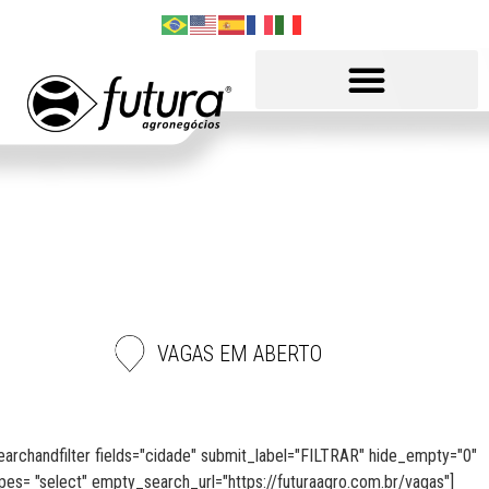
VAGAS EM ABERTO
earchandfilter fields="cidade" submit_label="FILTRAR" hide_empty="0"
pes= "select" empty_search_url="https://futuraagro.com.br/vagas"]